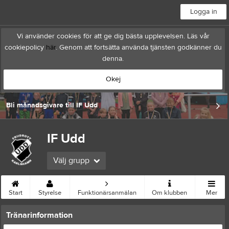
Logga in
Vi använder cookies för att ge dig bästa upplevelsen. Läs vår
cookiepolicy
här
. Genom att fortsätta använda tjänsten godkänner du
denna.
Okej
Bli månadsgivare till IF Udd
IF Udd
Välj grupp
Start
Styrelse
Funktionärsanmälan
Om klubben
Mer
Tränarinformation