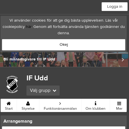
Logga in
Vi använder cookies för att ge dig bästa upplevelsen. Läs vår
cookiepolicy
här
. Genom att fortsätta använda tjänsten godkänner du
denna.
Okej
Bli månadsgivare till IF Udd
IF Udd
Välj grupp
Start
Styrelse
Funktionärsanmälan
Om klubben
Mer
Arrangemang