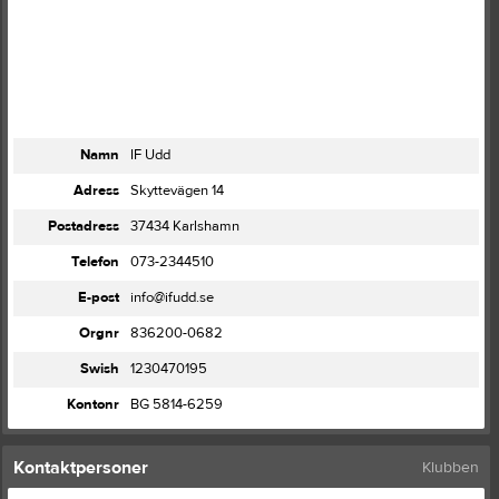
Namn
IF Udd
Adress
Skyttevägen 14
Postadress
37434 Karlshamn
Telefon
073-2344510
E-post
info@ifudd.se
Orgnr
836200-0682
Swish
1230470195
Kontonr
BG 5814-6259
Kontaktpersoner
Klubben