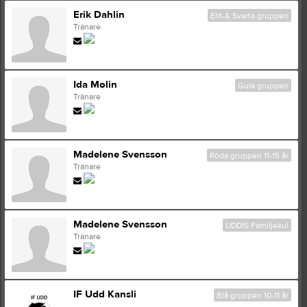
Erik Dahlin
Elit-& Svarta gruppen
Tränare
Ida Molin
Gula gruppen
Tränare
Madelene Svensson
Röda gruppen 11-15 år
Tränare
Madelene Svensson
UDDIS Familjekul
Tränare
IF Udd Kansli
Blå gruppen 10-11 år