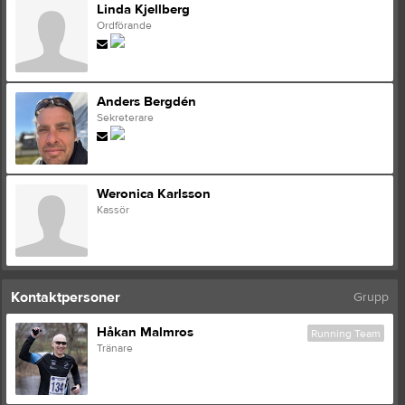
Linda Kjellberg
Ordförande
Anders Bergdén
Sekreterare
Weronica Karlsson
Kassör
Kontaktpersoner
Grupp
Håkan Malmros
Running Team
Tränare