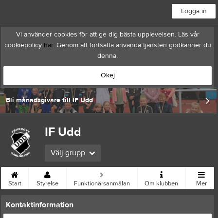
Logga in
Vi använder cookies för att ge dig bästa upplevelsen. Läs vår
cookiepolicy
här
. Genom att fortsätta använda tjänsten godkänner du
denna.
Okej
Bli månadsgivare till IF Udd
IF Udd
Välj grupp
Start
Styrelse
Funktionärsanmälan
Om klubben
Mer
Kontaktinformation